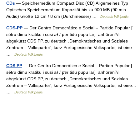
CDs
— Speichermedium Compact Disc (CD) Allgemeines Typ
Optisches Speichermedium Kapazität bis zu 900 MB (90 min
Audio) Größe 12 cm / 8 cm (Durchmesser) …
Deutsch Wikipedia
CDS-PP
— Der Centro Democrático e Social – Partido Popular [
sẽtɾu dɨmu kɾatiku i susi aɫ / pɐɾ tidu pupu laɾ] anhören?/i,
abgekürzt CDS PP, zu deutsch „Demokratisches und Soziales
Zentrum – Volkspartei“, kurz Portugiesische Volkspartei, ist eine…
…
Deutsch Wikipedia
CDS PP
— Der Centro Democrático e Social – Partido Popular [
sẽtɾu dɨmu kɾatiku i susi aɫ / pɐɾ tidu pupu laɾ] anhören?/i,
abgekürzt CDS PP, zu deutsch „Demokratisches und Soziales
Zentrum – Volkspartei“, kurz Portugiesische Volkspartei, ist eine…
…
Deutsch Wikipedia