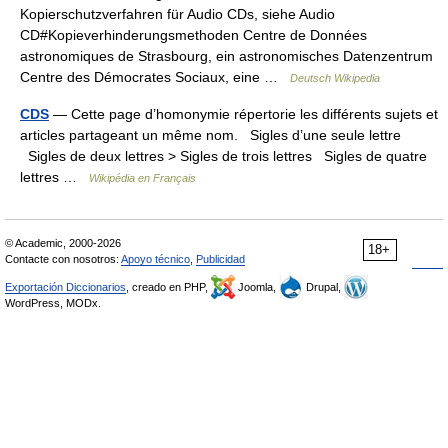
Kopierschutzverfahren für Audio CDs, siehe Audio
CD#Kopieverhinderungsmethoden Centre de Données
astronomiques de Strasbourg, ein astronomisches Datenzentrum
Centre des Démocrates Sociaux, eine …
Deutsch Wikipedia
CDS
— Cette page d’homonymie répertorie les différents sujets et
articles partageant un même nom. Sigles d’une seule lettre
Sigles de deux lettres > Sigles de trois lettres Sigles de quatre
lettres …
Wikipédia en Français
© Academic, 2000-2026
18+
Contacte con nosotros:
Apoyo técnico
,
Publicidad
Exportación Diccionarios
, creado en PHP,
Joomla,
Drupal,
WordPress, MODx.