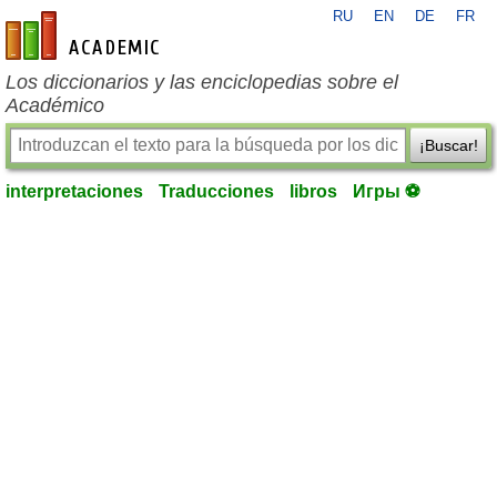
RU
EN
DE
FR
es-academic.com
Los diccionarios y las enciclopedias sobre el
Académico
¡Buscar!
interpretaciones
Traducciones
libros
Игры ⚽