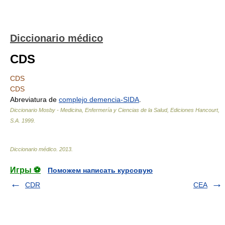
Diccionario médico
CDS
CDS
CDS
Abreviatura de
complejo demencia-SIDA
.
Diccionario Mosby - Medicina, Enfermería y Ciencias de la Salud, Ediciones Hancourt,
S.A
.
1999
.
Diccionario médico
.
2013
.
Игры ⚽
Поможем написать курсовую
CDR
CEA